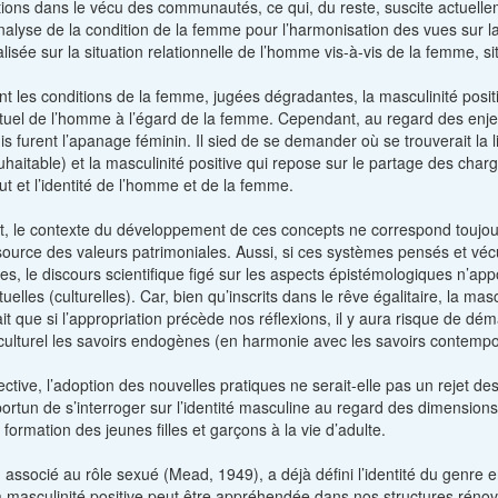
tions dans le vécu des communautés, ce qui, du reste, suscite actuelle
nalyse de la condition de la femme pour l’harmonisation des vues sur 
calisée sur la situation relationnelle de l’homme vis-à-vis de la femme, 
nt les conditions de la femme, jugées dégradantes, la masculinité posit
uel de l’homme à l’égard de la femme. Cependant, au regard des enjeu
is furent l’apanage féminin. Il sied de se demander où se trouverait la
uhaitable) et la masculinité positive qui repose sur le partage des charg
tut et l’identité de l’homme et de la femme.
 le contexte du développement de ces concepts ne correspond toujou
ource des valeurs patrimoniales. Aussi, si ces systèmes pensés et véc
les, le discours scientifique figé sur les aspects épistémologiques n’ap
elles (culturelles). Car, bien qu’inscrits dans le rêve égalitaire, la ma
fait que si l’appropriation précède nos réflexions, il y aura risque de déma
culturel les savoirs endogènes (en harmonie avec les savoirs contempo
ctive, l’adoption des nouvelles pratiques ne serait-elle pas un rejet de
pportun de s’interroger sur l’identité masculine au regard des dimension
 formation des jeunes filles et garçons à la vie d’adulte.
e, associé au rôle sexué (Mead, 1949), a déjà défini l’identité du genre
 masculinité positive peut être appréhendée dans nos structures rénovée