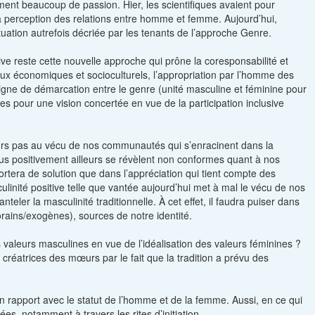
ment beaucoup de passion. Hier, les scientifiques avaient pour
la perception des relations entre homme et femme. Aujourd’hui,
situation autrefois décriée par les tenants de l’approche Genre.
ive reste cette nouvelle approche qui prône la coresponsabilité et
x économiques et socioculturels, l’appropriation par l’homme des
 ligne de démarcation entre le genre (unité masculine et féminine pour
es pour une vision concertée en vue de la participation inclusive
rs pas au vécu de nos communautés qui s’enracinent dans la
us positivement ailleurs se révèlent non conformes quant à nos
portera de solution que dans l’appréciation qui tient compte des
sculinité positive telle que vantée aujourd’hui met à mal le vécu de nos
nteler la masculinité traditionnelle. À cet effet, il faudra puiser dans
rains/exogènes), sources de notre identité.
s valeurs masculines en vue de l’idéalisation des valeurs féminines ?
s créatrices des mœurs par le fait que la tradition a prévu des
 en rapport avec le statut de l’homme et de la femme. Aussi, en ce qui
s, notamment à travers les rites d’initiation.