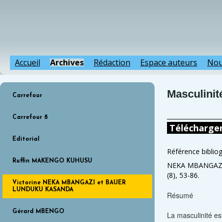
Accueil
Archives
Rédaction
Espace auteurs
Nou
Masculinite
Carrefour
Carrefour 8
Télécharge
Editorial
Référence biblio
Ruffin MAKENGO KUHUSU
NEKA MBANGAZI, V
(8), 53-86.
Victorine NEKA MBANGAZI et BAUER
LUNDUKU KASANDA
Résumé
Gérard MBENGO
La masculinité es