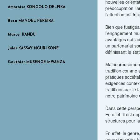
nouvelles orienta
préoccupation l’a
Ambroise KONGOLO DELFIKA
l’attention est fo
Rosa MANOEL PEREIRA
Bien que fustigea
l’engagement mut
Marcel KANDU
avantages qui jad
un partenariat so
Jules KASSAY NGUR-IKONE
définissant le sta
Gauthier MUSENGE MWANZA
Malheureusement,
tradition comme s
pratiques sociéta
exigences contextu
traditions par le 
notre patrimoine 
Dans cette perspe
En effet, il est o
structures pour la
En effet, le genr
nous concerne, la