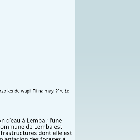
ozo kende wapi! Tii na mayi ?
‘’
»,
Le
n d’eau à Lemba ; l’une
a commune de Lemba est
nfrastructures dont elle est
mplantation des forages à