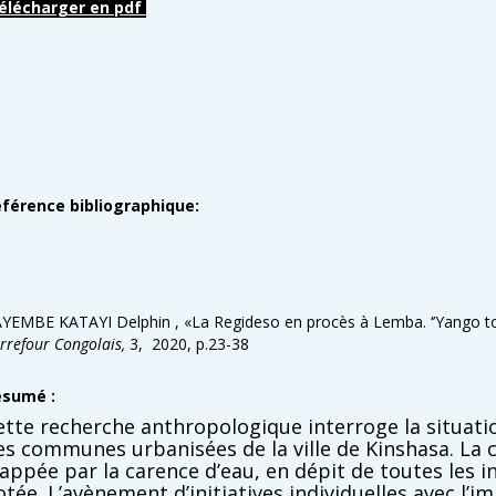
élécharger en pdf
férence bibliographique:
YEMBE KATAYI Delphin , «
La Regideso en procès à Lemba.
‘’Yango t
rrefour Congolais,
3, 2020, p.23-38
ésumé :
ette recherche anthropologique interroge la situatio
es communes urbanisées de la ville de Kinshasa. L
rappée par la carence d’eau, en dépit de toutes les i
otée. L’avènement d’initiatives individuelles avec l’i