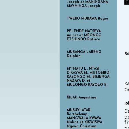
T
Joseph et MANINGANA
MAVHINGA Joseph
TWEKO MUKAWA Roger
PELENDE NATSEYA
Anicet et MPONGO
ETSHINDO Patrice
MUBANGA LABENG
Ré
Delphin
M'THATU L., NTASI
DIKASWA M., MUTOMBO
KASONGO M., BIMENGA
NAZAYA D. et
KA
MULONGO KAYOLO E.
Ca
KILAU Augustine
R
C
MUSUYI ATAR
Barthélemy ,
d
MANGWALA KWAYA
f
Nabot et KIKWISIYA
d
Ngewa Christian