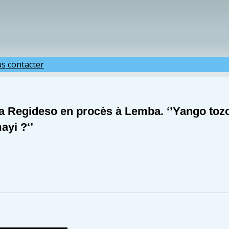
s contacter
a Regideso en procès à Lemba.
‘’Yango toz
ayi ?
‘’