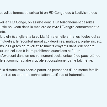
 nouvelles formes de solidarité en RD Congo due à l’activisme des
 réveil en RD Congo, on assiste donc à un foisonnement desdites
souffle nouveau dans la manière de vivre l’Evangile contrairement à
ante.
plein Evangile et à la solidarité fraternelle entre les fidèles qui se
es mutuelles, le réconfort moral aux déprimés, malades, orphelins, etc.
ans les Eglises de réveil attire maints croyants dans leur sphère
ou une solution à leurs problèmes quotidiens et futurs.
s’exercent dans un environnement social entaché de pauvreté, de
elle et communautaire cruciale et occasionné, par le fait même,
éré la distanciation sociale parmi les personnes d’une même famille,
r si utiles pour une cohabitation pacifique et fraternelle.