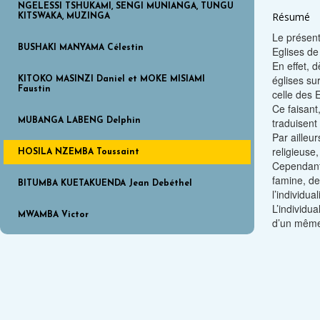
NGELESSI TSHUKAMI, SENGI MUNIANGA, TUNGU
Résumé
KITSWAKA, MUZINGA
Le présent
BUSHAKI MANYAMA Célestin
Eglises de 
En effet, 
églises su
KITOKO MASINZI Daniel et MOKE MISIAMI
Faustin
celle des 
Ce faisant
traduisent
MUBANGA LABENG Delphin
Par ailleu
religieuse
HOSILA NZEMBA Toussaint
Cependant
famine, de
BITUMBA KUETAKUENDA Jean Debéthel
l’individua
L’individu
MWAMBA Victor
d’un même 