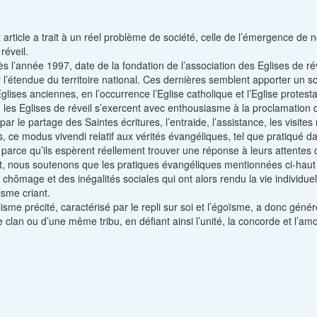
 article a trait à un réel problème de société, celle de l’émergence de
réveil.
dès l’année 1997, date de la fondation de l’association des Eglises de
r l’étendue du territoire national. Ces dernières semblent apporter un 
Eglises anciennes, en l’occurrence l’Eglise catholique et l’Eglise protest
, les Eglises de réveil s’exercent avec enthousiasme à la proclamation du 
 par le partage des Saintes écritures, l’entraide, l’assistance, les visit
rs, ce modus vivendi relatif aux vérités évangéliques, tel que pratiqué d
, parce qu’ils espèrent réellement trouver une réponse à leurs attentes 
, nous soutenons que les pratiques évangéliques mentionnées ci-haut 
 chômage et des inégalités sociales qui ont alors rendu la vie individu
lisme criant.
alisme précité, caractérisé par le repli sur soi et l’égoïsme, a donc gén
clan ou d’une même tribu, en défiant ainsi l’unité, la concorde et l’amou