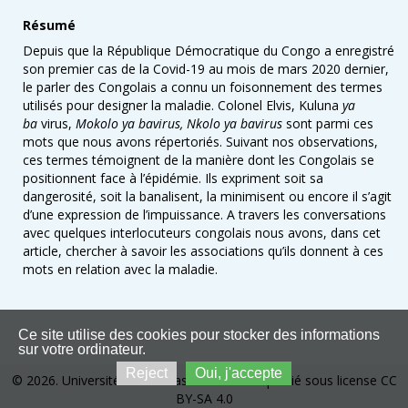
Résumé
Depuis que la République Démocratique du Congo a enregistré
son premier cas de la Covid-19 au mois de mars 2020 dernier,
le parler des Congolais a connu un foisonnement des termes
utilisés pour designer la maladie. Colonel Elvis, Kuluna
ya
ba
virus,
Mokolo ya bavirus,
Nkolo ya bavirus
sont parmi ces
mots que nous avons répertoriés. Suivant nos observations,
ces termes témoignent de la manière dont les Congolais se
positionnent face à l’épidémie. Ils expriment soit sa
dangerosité, soit la banalisent, la minimisent ou encore il s’agit
d’une expression de l’impuissance. A travers les conversations
avec quelques interlocuteurs congolais nous avons, dans cet
article, chercher à savoir les associations qu’ils donnent à ces
mots en relation avec la maladie.
Ce site utilise des cookies pour stocker des informations
sur votre ordinateur.
Reject
Oui, j'accepte
© 2026. Université de Kinshasa. Ce site est publié sous license CC
BY-SA 4.0