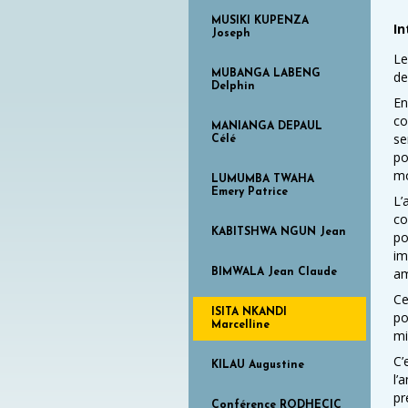
MUSIKI KUPENZA
In
Joseph
Le
MUBANGA LABENG
de
Delphin
En
co
MANIANGA DEPAUL
se
Célé
po
mo
LUMUMBA TWAHA
Emery Patrice
L’
co
KABITSHWA NGUN Jean
po
im
am
BIMWALA Jean Claude
Ce
ISITA NKANDI
po
Marcelline
mi
C’
KILAU Augustine
l’
pr
Conférence RODHECIC