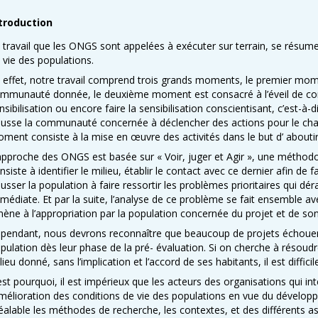
troduction
 travail que les ONGS sont appelées à exécuter sur terrain, se résume
 vie des populations.
 effet, notre travail comprend trois grands moments, le premier mo
mmunauté donnée, le deuxième moment est consacré à l’éveil de con
nsibilisation ou encore faire la sensibilisation conscientisant, c’est-à-
usse la communauté concernée à déclencher des actions pour le chan
ment consiste à la mise en œuvre des activités dans le but d’ about
approche des ONGS est basée sur « Voir, juger et Agir », une méthodol
nsiste à identifier le milieu, établir le contact avec ce dernier afin de fa
usser la population à faire ressortir les problèmes prioritaires qui dé
médiate. Et par la suite, l’analyse de ce problème se fait ensemble av
ène à l’appropriation par la population concernée du projet et de so
pendant, nous devrons reconnaître que beaucoup de projets échouen
pulation dès leur phase de la pré- évaluation. Si on cherche à résoud
lieu donné, sans l’implication et l’accord de ses habitants, il est difficil
est pourquoi, il est impérieux que les acteurs des organisations qui in
amélioration des conditions de vie des populations en vue du dévelo
éalable les méthodes de recherche, les contextes, et des différents a