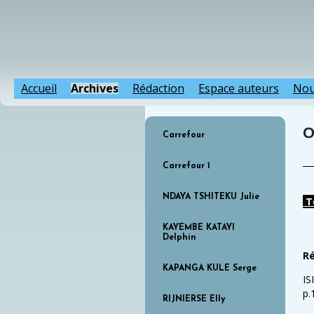
Accueil
Archives
Rédaction
Espace auteurs
Nou
O
Carrefour
Carrefour 1
NDAYA TSHITEKU Julie
T
KAYEMBE KATAYI
Delphin
Ré
KAPANGA KULE Serge
IS
p.
RIJNIERSE Elly