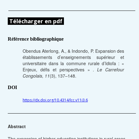
Télécharger en pdf
Référence bibliographique
Obendus Aterlong, A., & Indondo, P. Expansion des
établissements d’enseignements supérieur et
universitaire dans la commune rurale d’Idiofa : «
Enjeux, défis et perspectives » .
Le Carrefour
Congolais, 11
(3), 137–148.
DOI
https://dx.doi.org/10.4314/lcc.v11i3.6
Abstract
The expansion of higher education institutions in rural areas