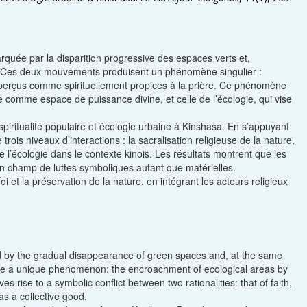
quée par la disparition progressive des espaces verts et,
s. Ces deux mouvements produisent un phénomène singulier :
rçus comme spirituellement propices à la prière. Ce phénomène
ure comme espace de puissance divine, et celle de l’écologie, qui vise
piritualité populaire et écologie urbaine à Kinshasa. En s’appuyant
trois niveaux d’interactions : la sacralisation religieuse de la nature,
e l’écologie dans le contexte kinois. Les résultats montrent que les
 un champ de luttes symboliques autant que matérielles.
oi et la préservation de la nature, en intégrant les acteurs religieux
ked by the gradual disappearance of green spaces and, at the same
ate a unique phenomenon: the encroachment of ecological areas by
 rise to a symbolic conflict between two rationalities: that of faith,
as a collective good.