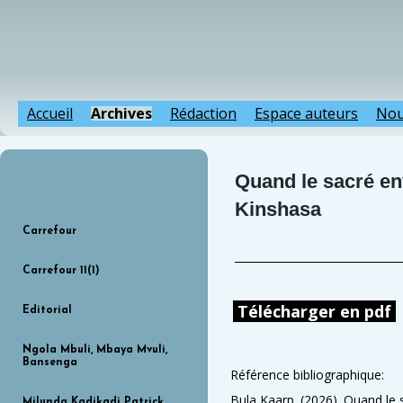
Accueil
Archives
Rédaction
Espace auteurs
Nou
Quand le sacré env
Kinshasa
Carrefour
Carrefour 11(1)
Télécharger en pdf
Editorial
Ngola Mbuli, Mbaya Mvuli,
Bansenga
Référence bibliographique:
Bula Kaarp. (2026). Quand le sa
Milunda Kadikadi Patrick