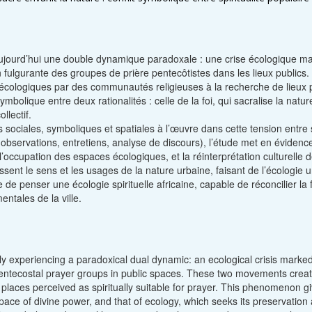
aujourd’hui une double dynamique paradoxale : une crise écologique mar
fulgurante des groupes de prière pentecôtistes dans les lieux public
cologiques par des communautés religieuses à la recherche de lieux pe
ymbolique entre deux rationalités : celle de la foi, qui sacralise la nat
llectif.
s sociales, symboliques et spatiales à l’œuvre dans cette tension entre s
observations, entretiens, analyse de discours), l’étude met en évidence 
’occupation des espaces écologiques, et la réinterprétation culturelle d
issent le sens et les usages de la nature urbaine, faisant de l’écologie
 de penser une écologie spirituelle africaine, capable de réconcilier la f
ntales de la ville.
ntly experiencing a paradoxical dual dynamic: an ecological crisis mar
 Pentecostal prayer groups in public spaces. These two movements cre
laces perceived as spiritually suitable for prayer. This phenomenon gives
pace of divine power, and that of ecology, which seeks its preservation 