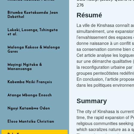
276
Bitumba Kuetakuenda Jean
Résumé
Debéthel
La ville de Kinshasa connaît 
simultanément, une expansion 
Lukoki, Losenga, Tshinguta
et al.
l’envahissement des espaces é
donne naissance à un conflit s
Malonga Kakose & Malonga
sa conservation comme bien co
Gures
Cet article analyse les logique
sur une démarche qualitative (
Muyingi Ngituka &
la reconfiguration urbaine par l
Manansanga
groupes pentecôtistes redéfin
En conclusion, l’article propose
Kabemba Nziki François
dans les politiques environneme
Atange Mbongo Enosch
Summary
Ngoyi Katambwe Odon
The city of Kinshasa is curre
time, the rapid expansion of
Eloso Muntsiku Christian
religious communities seeking p
which sacralizes nature as a s