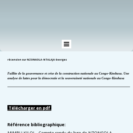
récension sur NZONGOLA-NTALAJA Georges
Faillite de la gouvernance
et crise de la construction nationale au Congo-Kinshasa. Une
analyse de luttes pour la démocratie et la souveraineté nationale
au Congo-Kinshasa
Télécharger en pdf
Référence bibliographique:
MIMBU KILOL. Compte rendu du livre de NZONGOLA