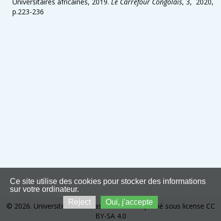
Universitaires africaines
, 2019.
Le Carrefour Congolais
, 3, 2020,
p.223-236
Ce site utilise des cookies pour stocker des informations
sur votre ordinateur.
Reject
Oui, j'accepte
© 2026. Université de Kinshasa. Ce site est publié sous license CC
BY-SA 4.0