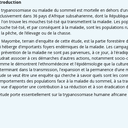
troduction
 trypanosomiase ou maladie du sommeil est mortelle en dehors d'un tr
clusivement dans 36 pays d'Afrique subsaharienne, dont la Républi
 l'on trouve les mouches tsé-tsé qui transmettent la maladie. Les pop
uche tsé-tsé, et par conséquent à la maladie, sont les populations rur
 la pêche, de l’élevage ou de la chasse.
 Mayombe, terrain d'enquête de cette étude, est la partie forestière 
i héberge d'importants foyers endémiques de la maladie. Les campag
 prévention de la maladie ne sont pas parvenues, à ce jour, à l'éradiqu
udrait associer à ces démarches d'autres actions, notamment socio-cultu
mme le démontrent l'ethnomédecine et l'épidémiologie que la culture 
terminant dans la transmission, l'expansion et la permanence d'une ma
ude se veut être une enquête qui cherche à savoir quels sont les conna
mportements des populations face à la maladie du sommeil, à sa tra
 vue d'apporter une contribution à sa réduction et à son éradication d
étude porte essentiellement sur la trypanosomiase humaine africaine