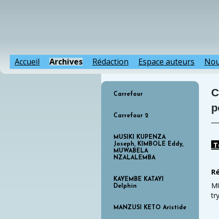
Accueil
Archives
Rédaction
Espace auteurs
Nou
C
Carrefour
p
Carrefour 2
MUSIKI KUPENZA
T
Joseph, KIMBOLE Eddy,
MUWABELA
NZALALEMBA
Ré
KAYEMBE KATAYI
MU
Delphin
tr
MANZUSI KETO Aristide