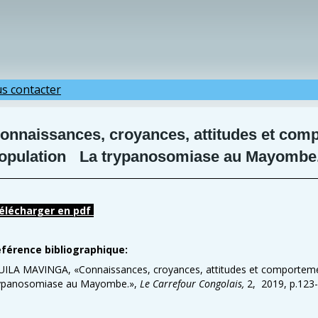
s contacter
onnaissances, croyances, attitudes et com
opulation La trypanosomiase au Mayombe
élécharger en pdf
férence bibliographique:
ILA MAVINGA, «Connaissances, croyances, attitudes et comporteme
ypanosomiase au Mayombe.»,
Le Carrefour Congolais,
2, 2019, p.123