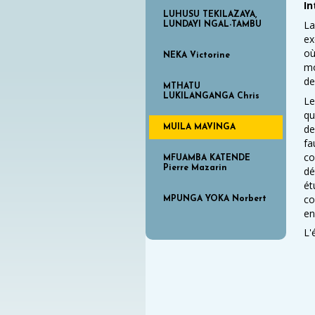
In
LUHUSU TEKILAZAYA,
La
LUNDAYI NGAL-TAMBU
ex
où
NEKA Victorine
mo
de
MTHATU
LUKILANGANGA Chris
Le
qu
de
MUILA MAVINGA
fa
co
MFUAMBA KATENDE
Pierre Mazarin
dé
ét
co
MPUNGA YOKA Norbert
en
L'