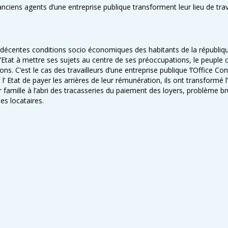
ens agents d’une entreprise publique transforment leur lieu de travai
es décentes conditions socio économiques des habitants de la républ
’Etat à mettre ses sujets au centre de ses préoccupations, le peuple co
s. C’est le cas des travailleurs d’une entreprise publique ‘l’Office 
tat de payer les arrières de leur rémunération, ils ont transformé l’i
r famille à l’abri des tracasseries du paiement des loyers, problème br
es locataires.