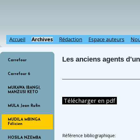
Accueil
Archives
Rédaction
Espace auteurs
Nou
Les anciens agents d’une
Carrefour
Carrefour 6
MUKAWA IBANGI,
MANZUSI KETO
Télécharger en pdf
MULA Jean Rufin
MUDILA MBINGA
Félicien
Référence bibliographique:
HOSILA NZEMBA