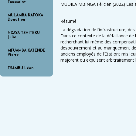
Toussaint
MUDILA MBINGA Félicien (2022) Les anci
MULAMBA KATOKA
Donatien
Résumé
La dégradation de l’infrastructure, d
NDAYA TSHITEKU
Dans ce contexte de la défaillance de l
Julie
recherchant lui même des compensation
desoeuvrement et au manquement de l’ E
MFUAMBA KATENDE
anciens employés de l’Etat ont mis leu
Pierre
majorent ou expulsent arbitrairement l
TSAMBU Léon